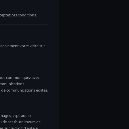
eptez ces conditions.
t egalement votre visite sur
 vous communiquez avec
communications
es de communications ecrites.
images, clips audio,
u de ses fournisseurs de
s sur le droit d auteur.