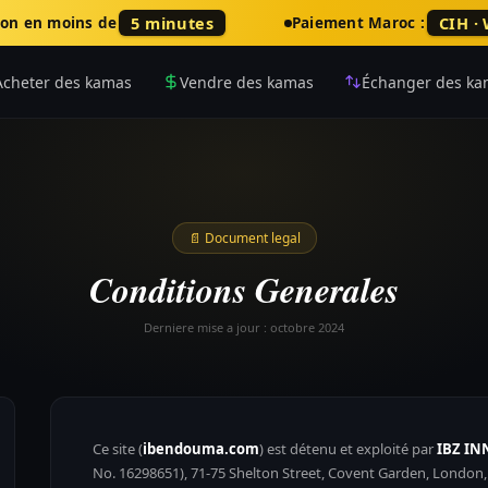
5 minutes
CIH ·
son en moins de
Paiement Maroc :
Acheter des kamas
Vendre des kamas
Échanger des ka
📄
Document legal
Conditions Generales
Derniere mise a jour : octobre 2024
Ce site (
ibendouma.com
) est détenu et exploité par
IBZ IN
No. 16298651), 71-75 Shelton Street, Covent Garden, London