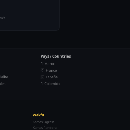
vés.
Pays / Countries
🇠 Maroc
🇶 France
ialite
🇷 España
ales
🆸 Colombia
Wakfu
Kamas Ogrest
Kamas Pandora