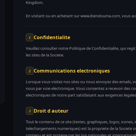
Kingdom.
En visitant ou en achetant sur www.ibendouma.com, vous acc
Confidentialite
1
Veuillez consulter notre Politique de Confidentialite, qui regi
les sites de la Societe.
Communications electroniques
2
Lorsque vous visitez nos sites ou nous envoyez des emails,
nous par voie electronique. Vous consentez a recevoir des 
electroniques de notre part satisfaisant aux exigences legal
Droit d auteur
3
Tout le contenu de ce site (textes, graphiques, logos, icones, 
telechargements numeriques) est la propriete de la Societe o
contenu et est protege par les lois nationales et internationale