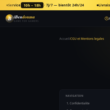
10h – 18h
Service
· 7j/7 — bientôt 24h/24
Livrai
iBen
douma
B
GAME FOR GAMERS
Accueil
/
CGU et Mentions legales
NAVIGATION
1
.
Confidentialite