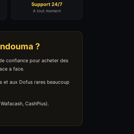
Support 24/7
A tout moment
endouma ?
 de confiance pour acheter des
ace a face.
s et aux Dofus rares beaucoup
 Wafacash, CashPlus).