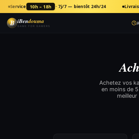
10h – 18h
Service
· 7j/7 — bientôt 24h/24
Livrai
iBen
douma
B
A
GAME FOR GAMERS
Ach
Achetez vos ka
en moins de 5
meilleur