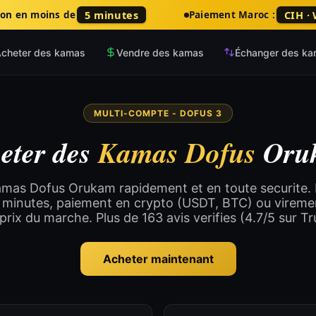
5 minutes
CIH ·
son en moins de
Paiement Maroc :
cheter des kamas
Vendre des kamas
Échanger des k
MULTI-COMPTE - DOFUS 3
eter des
Kamas Dofus
Oru
mas Dofus Orukam rapidement et en toute securite. L
 minutes, paiement en crypto (USDT, BTC) ou viremen
 prix du marche. Plus de 163 avis verifies (4.7/5 sur Tru
Acheter maintenant