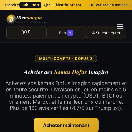
10h – 18h
Service
· 7j/7 — bientôt 24h/24
Livraison en moins de
iBen
douma
B
GAME FOR GAMERS
🇫🇷
Euro
Se connecter
€
MULTI-COMPTE - DOFUS 3
Acheter des
Kamas Dofus
Imagiro
Achetez vos kamas Dofus Imagiro rapidement et
en toute securite. Livraison en jeu en moins de 5
minutes, paiement en crypto (USDT, BTC) ou
virement Maroc, et le meilleur prix du marche.
Plus de 163 avis verifies (4.7/5 sur Trustpilot).
Acheter maintenant