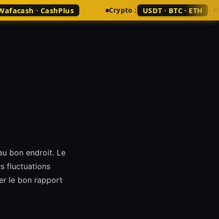
 Wafacash · CashPlus
USDT · BTC · ETH
Crypto :
· 
au bon endroit. Le
 fluctuations
er le bon rapport