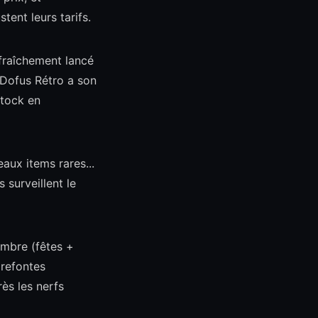
tent leurs tarifs.
fraîchement lancé
 Dofus Rétro a son
stock en
aux items rares...
surveillent le
mbre (fêtes +
 refontes
rès les nerfs