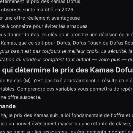
déterminent le prix des Kamas Dofus
 observés sur le marché en 2026
r une offre réellement avantageuse
te à connaître pour éviter les arnaques
vous donner toutes les clés pour prendre une décision éclai
 Kamas, que ce soit pour Dofus, Dofus Touch ou Dofus Rét
e plus bas n'est pas toujours le meilleur choix. La sécurité, l
putation du vendeur comptent tout autant — voire plus — que 
e qui détermine le prix des Kamas Dofu
 de Kamas (M) n'est pas fixé arbitrairement. Il résulte d'un 
ariables. Comprendre ces variables vous permettra de rep
une offre suspecte.
emande
, le prix des Kamas suit la loi fondamentale de l'offre et
ce un nouvel événement majeur ou une refonte de classe,
rs se ruent sur les ressources, les équipements montent en 