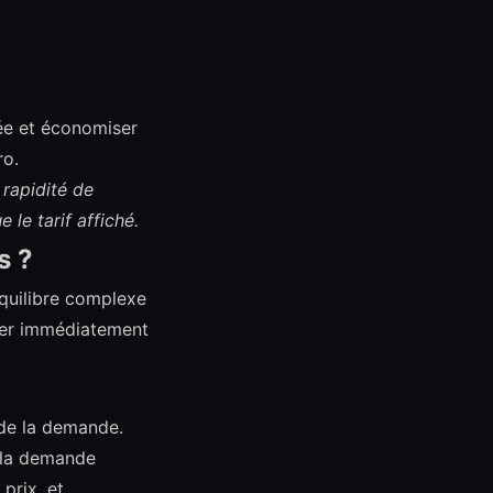
rée et économiser
ro.
a rapidité de
le tarif affiché.
s ?
équilibre complexe
érer immédiatement
 de la demande.
 la demande
prix, et