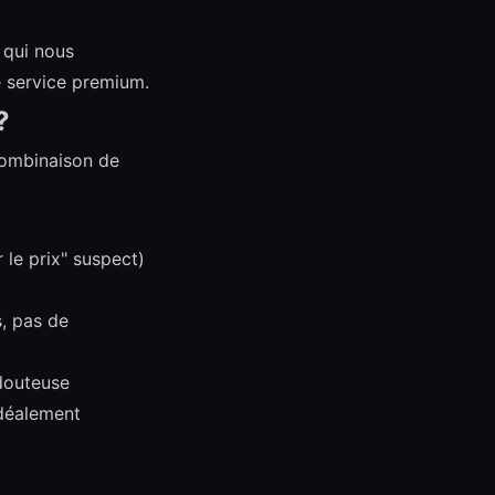
e qui nous
e service premium.
?
 combinaison de
 le prix" suspect)
l
s, pas de
 douteuse
idéalement