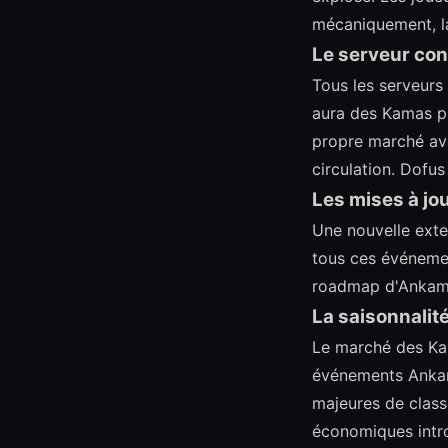
mécaniquement, la 
Le serveur co
Tous les serveurs
aura des Kamas pl
propre marché ave
circulation. Dofus
Les mises à jo
Une nouvelle exte
tous ces événemen
roadmap d'Ankama 
La saisonnalit
Le marché des Kam
événements Ankama
majeures de classe
économiques intro