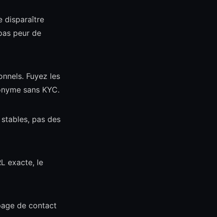
e disparaître
pas peur de
nnels. Fuyez les
nonyme sans KYC.
 stables, pas des
L exacte, le
page de contact