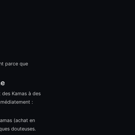
nt parce que
me
nt des Kamas à des
immédiatement :
Kamas (achat en
iques douteuses.