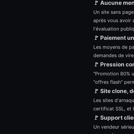
🚩 Aucune ment
Un site sans page 
après vous avoir 
l'évaluation publi
🚩 Paiement un
Les moyens de pai
demandes de virem
🚩 Pression c
"Promotion 80% un
"offres flash" pe
🚩 Site clone, 
Les sites d'arnaqu
certificat SSL, et
🚩 Support cl
Un vendeur sérieu