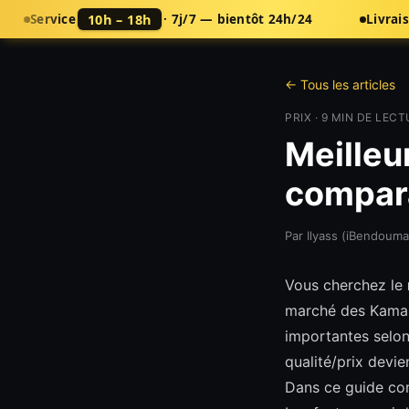
10h – 18h
Service
· 7j/7 — bientôt 24h/24
Livrai
← Tous les articles
PRIX
·
9
MIN DE LECT
Meilleu
compara
Par
Ilyass (iBendouma
Vous cherchez le
marché des Kamas 
importantes selon
qualité/prix devi
Dans ce guide com