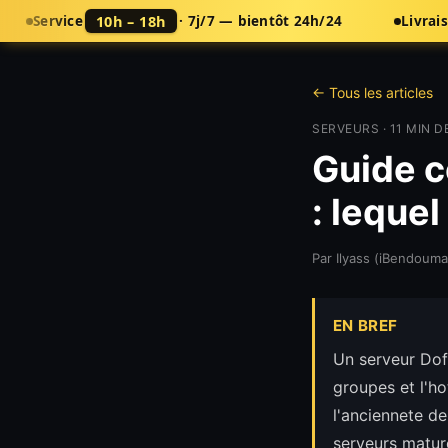
10h – 18h
Service
· 7j/7 — bientôt 24h/24
Livrai
← Tous les articles
SERVEURS
·
11
MIN D
Guide c
: lequel
Par
Ilyass (iBendouma
EN BREF
Un serveur Dofu
groupes et l'h
l'anciennete de
serveurs mature