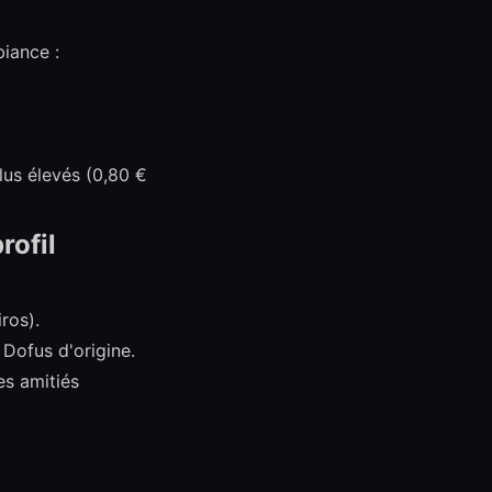
iance :
lus élevés (0,80 €
rofil
ros).
 Dofus d'origine.
es amitiés