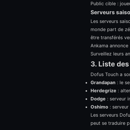
Public cible : jo
Serveurs sais
Les serveurs sais
monde part de zér
être transférés ve
Ankama annonce le
Surveillez leurs a
3. Liste de
Dofus Touch a son
Grandapan
: le s
Herdegrize
: alt
Dodge
: serveur 
Oshimo
: serveur
Les serveurs Dofu
peut se traduire 