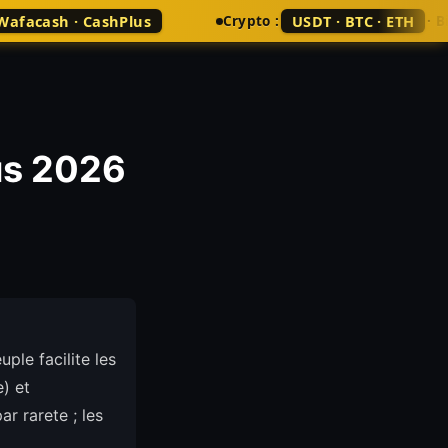
 Wafacash · CashPlus
USDT · BTC · ETH
Crypto :
· 
us 2026
uple facilite les
) et
r rarete ; les