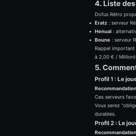
4. Liste de
Dofus Rétro propo
Eratz
: serveur Ré
Henual
: alterna
Boune
: serveur 
Rappel important 
à 2,00 € / Million
5. Comment 
Profil 1 : Le j
Recommandatio
Ces serveurs favor
Vous serez "oblig
durables.
Profil 2 : Le jo
Recommandatio