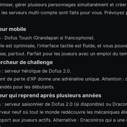
imiser, gérer plusieurs personnages simultanément et créer
les serveurs multi-compte sont faits pour vous. Prévoyez 
ueur mobile
n
: Dofus Touch (Grandapan si francophone).
e est optimisée, l'interface tactile est fluide, et vous pouv
use, partout. Parfait pour les joueurs avec un emploi du te
hercheur de challenge
n
: serveur héroïque de Dofus 2.0.
nt de perte d'XP donne une adrénaline unique. Attention : 
ndés pour les débutants.
oueur qui reprend après plusieurs années
n
: serveur saisonnier de Dofus 2.0 (si disponible) ou Dracon
erveur neuf où tout le monde redécouvre les mécaniques éli
apport aux joueurs actifs. Alternative : Draconiros qui a u