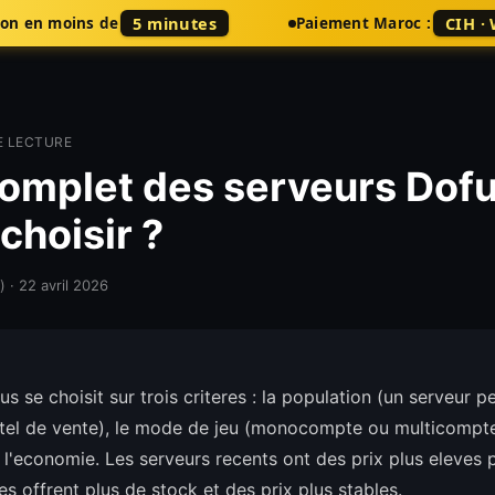
5 minutes
CIH ·
son en moins de
Paiement Maroc :
E LECTURE
omplet des serveurs Dof
 choisir ?
)
·
22 avril 2026
s se choisit sur trois criteres : la population (un serveur pe
otel de vente), le mode de jeu (monocompte ou multicompte
 l'economie. Les serveurs recents ont des prix plus eleves pa
s offrent plus de stock et des prix plus stables.