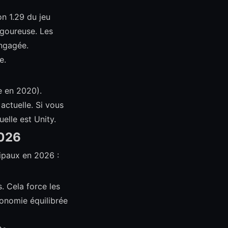
on 1.29 du jeu
igoureuse. Les
ngagée.
e.
e en 2020).
actuelle. Si vous
elle est Unity.
2026
cipaux en 2026 :
. Cela force les
conomie équilibrée