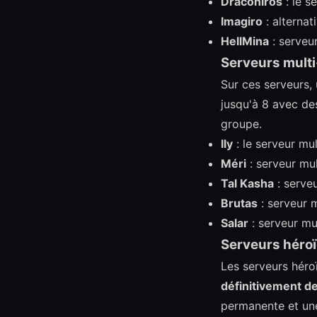
Draconiros
: le s
Imagiro
: alterna
HellMina
: serveu
Serveurs mult
Sur ces serveurs,
jusqu'à 8 avec de
groupe.
Ily
: le serveur m
Méri
: serveur mu
Tal Kasha
: serve
Brutas
: serveur 
Salar
: serveur m
Serveurs héro
Les serveurs héro
définitivement d
permanente et un