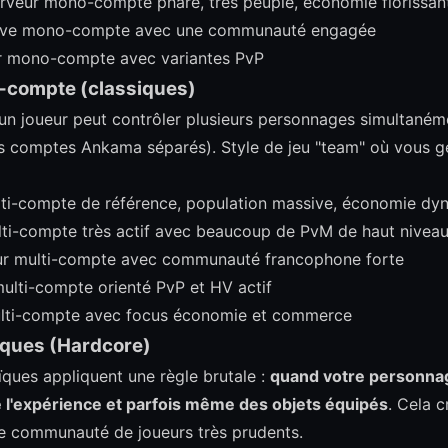
erveur mono-compte phare, très peuplé, économie florissan
tive mono-compte avec une communauté engagée
r mono-compte avec variantes PvP
i-compte (classiques)
 un joueur peut contrôler plusieurs personnages simultané
s comptes Ankama séparés). Style de jeu "team" où vous g
ulti-compte de référence, population massive, économie d
lti-compte très actif avec beaucoup de PvM de haut nivea
ur multi-compte avec communauté francophone forte
multi-compte orienté PvP et HV actif
ulti-compte avec focus économie et commerce
ïques (Hardcore)
ïques appliquent une règle brutale :
quand votre personnag
e l'expérience et parfois même des objets équipés
. Cela 
e communauté de joueurs très prudents.