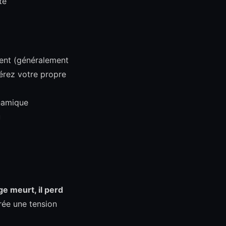
te
ment (généralement
érez votre propre
ynamique
u
e meurt, il perd
crée une tension