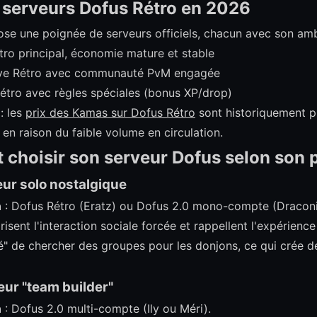
s serveurs Dofus Rétro en 2026
se une poignée de serveurs officiels, chacun avec son amb
tro principal, économie mature et stable
tive Rétro avec communauté PvM engagée
Rétro avec règles spéciales (bonus XP/drop)
: les
prix des Kamas sur Dofus Rétro
sont historiquement p
) en raison du faible volume en circulation.
choisir son serveur Dofus selon son p
oueur solo nostalgique
n
: Dofus Rétro (Eratz) ou Dofus 2.0 mono-compte (Draconi
isent l'interaction sociale forcée et rappellent l'expérience
é" de chercher des groupes pour les donjons, ce qui crée d
ueur "team builder"
n
: Dofus 2.0 multi-compte (Ily ou Méri).