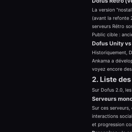
Dofus Rétro (v
La version "nostal
(avant la refonte
serveurs Rétro s
Public cible : an
Dofus Unity vs 
Historiquement, D
Ankama a développ
voyez encore des r
2. Liste de
Sur Dofus 2.0, les
Serveurs mon
Sur ces serveurs, 
interactions socia
et progression c