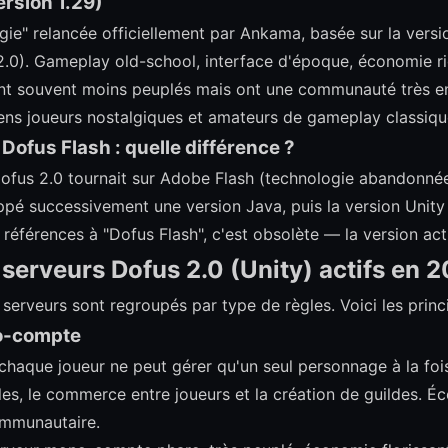
ersion 1.29)
gie" relancée officiellement par Ankama, basée sur la versi
 2.0). Gameplay old-school, interface d'époque, économie r
ont souvent moins peuplés mais ont une communauté très e
ciens joueurs nostalgiques et amateurs de gameplay classiqu
Dofus Flash : quelle différence ?
ofus 2.0 tournait sur Adobe Flash (technologie abandonné
é successivement une version Java, puis la version Unity 
éférences à "Dofus Flash", c'est obsolète — la version actu
s serveurs Dofus 2.0 (Unity) actifs en 
 serveurs sont regroupés par type de règles. Voici les prin
o-compte
chaque joueur ne peut gérer qu'un seul personnage à la fois
les, le commerce entre joueurs et la création de guildes. É
ommunautaire.