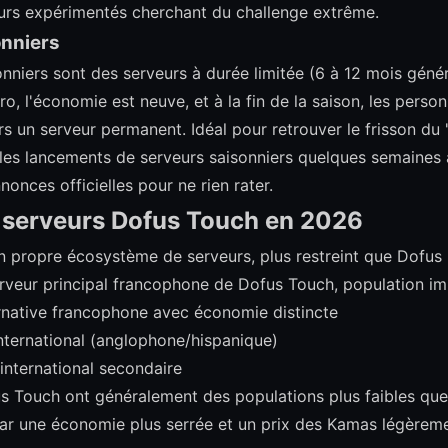
ueurs expérimentés cherchant du challenge extrême.
onniers
onniers sont des serveurs à durée limitée (6 à 12 mois géné
o, l'économie est neuve, et à la fin de la saison, les pers
rs un serveur permanent. Idéal pour retrouver le frisson du "
s lancements de serveurs saisonniers quelques semaines à
nnonces officielles pour ne rien rater.
s serveurs Dofus Touch en 2026
 propre écosystème de serveurs, plus restreint que Dofus 
erveur principal francophone de Dofus Touch, population i
ernative francophone avec économie distincte
international (anglophone/hispanique)
 international secondaire
s Touch ont généralement des populations plus faibles que
par une économie plus serrée et un prix des Kamas légèreme