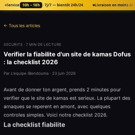
10h – 18h
Service
· 7j/7 — bientôt 24h/24
Livraison en moins de
← Tous les articles
SECURITE
·
7
MIN DE LECTURE
Verifier la fiabilite d'un site de kamas Dofus
: la checklist 2026
Par
L'equipe iBendouma
·
23 juin 2026
Avant de donner ton argent, prends 2 minutes pour
verifier que le site de kamas est serieux. La plupart des
arnaques se reperent en amont, avec quelques
controles simples. Voici notre checklist 2026.
La checklist fiabilite