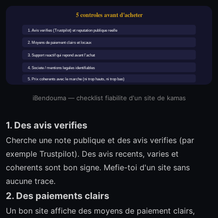
5 controles avant d'acheter
1. Avis verifies (Trustpilot) et reputation publique reelle
2. Moyens de paiement clairs et locaux
3. Support reactif qui repond avant l'achat
4. Societe / mentions legales identifiables
5. Prix coherents avec le marche (ni trop hauts, ni trop bas)
iBendouma — checklist fiabilite d'un site de kamas
1. Des avis verifies
Cherche une note publique et des avis verifies (par
exemple Trustpilot). Des avis recents, varies et
coherents sont bon signe. Mefie-toi d'un site sans
aucune trace.
2. Des paiements clairs
Un bon site affiche des moyens de paiement clairs,