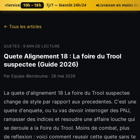
10h – 18h
Service
· 7j/7 — bientôt 24h/24
Livraison en moins de
← Tous les articles
QUETES
·
9
MIN DE LECTURE
Quete Alignement 18 : La foire du Trool
suspectee (Guide 2026)
Par
Equipe iBendouma
·
26 mai 2026
La quete d'alignement 18 La foire du Trool suspectee
change de style par rapport aux precedentes. C'est une
quete d'enquete, ou tu vas devoir interroger des PNJ,
ramasser des indices et resoudre une affaire louche qui
se deroule a la Foire du Trool. Moins de combat, plus
de reflexion : voici comment reussir cette quete sans te