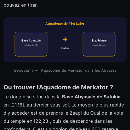
pouvez en tirer.
Aquadome de Merkator
→
Base Abyssale
Etat Friture
Sufokia [21,18]
Delock le boss
5 salles
iBendouma — l'Aquadome de Merkator dans les Abysses
Ou trouver l'Aquadome de Merkator ?
Le donjon se situe dans la
Base Abyssale de Sufokia
,
en [21,18], au dernier sous-sol. Le moyen le plus rapide
d'y acceder est de prendre le Zaapi du Quai de la voie
du temple en [22,23], puis de descendre dans les
profondeurs. C'est un donjon de niveau 200 reserve