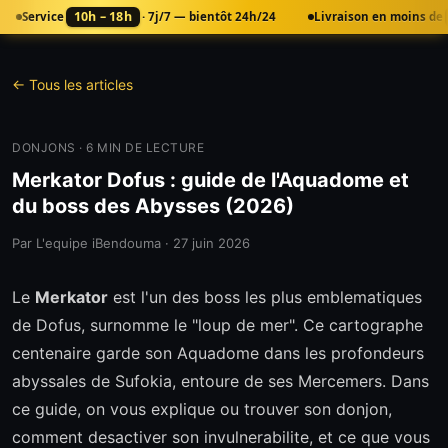
10h – 18h
Service
· 7j/7 — bientôt 24h/24
Livraison en moins de
← Tous les articles
DONJONS
·
6
MIN DE LECTURE
Merkator Dofus : guide de l'Aquadome et
du boss des Abysses (2026)
Par
L'equipe iBendouma
·
27 juin 2026
Le
Merkator
est l'un des boss les plus emblematiques
de Dofus, surnomme le "loup de mer". Ce cartographe
centenaire garde son Aquadome dans les profondeurs
abyssales de Sufokia, entoure de ses Mercemers. Dans
ce guide, on vous explique ou trouver son donjon,
comment desactiver son invulnerabilite, et ce que vous