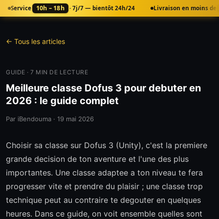
10h – 18h
Service
· 7j/7 — bientôt 24h/24
Livraison en moins de
← Tous les articles
GUIDE
·
7
MIN DE LECTURE
Meilleure classe Dofus 3 pour debuter en
2026 : le guide complet
Par
iBendouma
·
19 mai 2026
Choisir sa classe sur Dofus 3 (Unity), c'est la premiere
grande decision de ton aventure et l'une des plus
importantes. Une classe adaptee a ton niveau te fera
progresser vite et prendre du plaisir ; une classe trop
technique peut au contraire te degouter en quelques
heures. Dans ce guide, on voit ensemble quelles sont