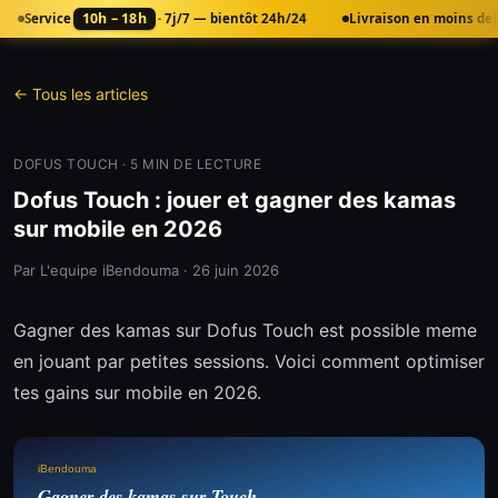
10h – 18h
Service
· 7j/7 — bientôt 24h/24
Livraison en moins de
← Tous les articles
DOFUS TOUCH
·
5
MIN DE LECTURE
Dofus Touch : jouer et gagner des kamas
sur mobile en 2026
Par
L'equipe iBendouma
·
26 juin 2026
Gagner des kamas sur Dofus Touch est possible meme
en jouant par petites sessions. Voici comment optimiser
tes gains sur mobile en 2026.
iBendouma
Gagner des kamas sur Touch