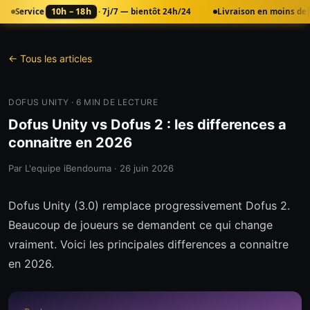
10h – 18h
Service
· 7j/7 — bientôt 24h/24
Livraison en moins de
← Tous les articles
DOFUS UNITY
·
6
MIN DE LECTURE
Dofus Unity vs Dofus 2 : les differences a
connaitre en 2026
Par
L'equipe iBendouma
·
26 juin 2026
Dofus Unity (3.0) remplace progressivement Dofus 2.
Beaucoup de joueurs se demandent ce qui change
vraiment. Voici les principales differences a connaitre
en 2026.