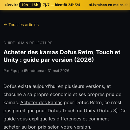
10h – 18h
Service
· 7j/7 — bientôt 24h/24
Livraison en moins de
← Tous les articles
GUIDE
·
6
MIN DE LECTURE
Acheter des kamas Dofus Retro, Touch et
Unity : guide par version (2026)
Par
Equipe iBendouma
·
31 mai 2026
Dofus existe aujourd'hui en plusieurs versions, et
chacune a sa propre economie et ses propres prix de
kamas.
Acheter des kamas
pour Dofus Retro, ce n'est
pas pareil que pour Dofus Touch ou Unity (Dofus 3). Ce
guide vous explique les differences et comment
acheter au bon prix selon votre version.